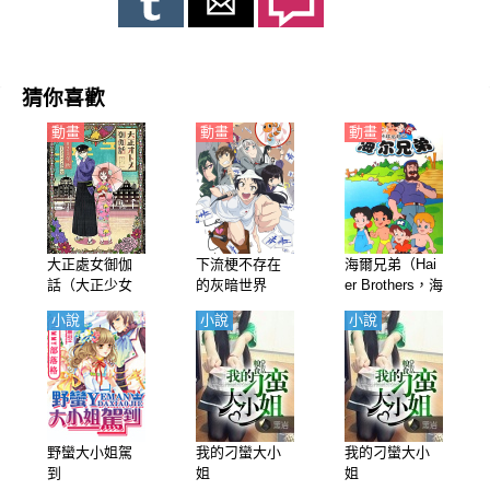
猜你喜歡
動畫
動畫
動畫
大正處女御伽
下流梗不存在
海爾兄弟（Hai
話（大正少女
的灰暗世界
er Brothers，海
御伽話）【日
（沒有黃段子
爾兄弟環球歷
小說
小說
小說
語】
的無聊世界）
險記）【國
【日語】
語】
野蠻大小姐駕
我的刁蠻大小
我的刁蠻大小
到
姐
姐