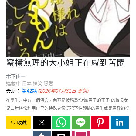
蠻橫無理的大小姐正在感到苦悶
木下由一
連載中
日本
搞笑
戀愛
最新：
第42話
(2026年07月31日 更新)
在學生之中有一個傳言，內容是被稱爲“討厭男子的王子”的校長女
兒口無椿常利用自己的特殊身份讓犯下性騷擾的男生或是男教師從
學校中消失。這一次，這位高傲的校長女兒盯上的則是風紀委員起
收藏
立匡史，可是，起立匡史接下來的操作卻讓口無椿感到有些苦
悶！？