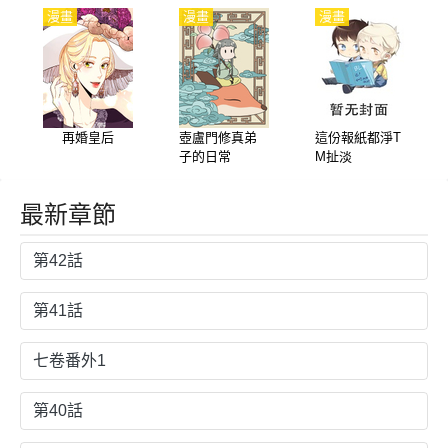
漫畫
漫畫
漫畫
再婚皇后
壺盧門修真弟
這份報紙都淨T
子的日常
M扯淡
最新章節
第42話
第41話
七卷番外1
第40話