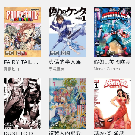
奇幻
冒險
奇幻
冒險
冒險
格鬥
FAIRY TAIL 魔導少年 RE:FANTASIA
虛僞的半人馬
假如...美國隊長
真島ヒロ
馬場康志
Marvel Comics
奇幻
戀愛
冒險
DUST TO DUST
複製人的眼淚
瑪麗·簡-承認吧,老虎特刊