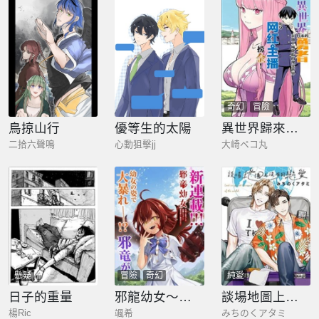
奇幻
冒險
鳥掠山行
優等生的太陽
異世界歸來的勇者，在地下城降臨的現實世界化身網紅主播撈金！
二拾六聲鳴
心動狙擊jj
大崎ペコ丸
懸疑
冒險
奇幻
純愛
日子的重量
邪龍幼女～轉生成鄉村少女的最強龍神、肆無忌憚開無雙～
談場地圖上沒有的戀愛
楊Ric
颯希
みちのくアタミ