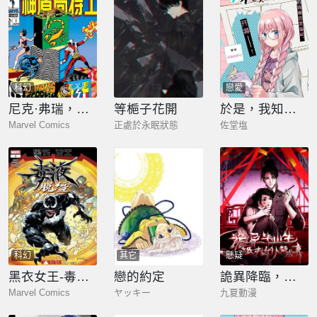
科幻
戀愛
尼克·弗瑞，神盾局特工v1
等梔子花開
於是，我知曉了你的季節
Marvel Comics
正處於永眠狀態
佐堂塩
科幻
其它
懸疑
黑衣女王-毒液脫繮
戀的約定
詭異降臨，我扎的紙人女僕成真了
Marvel Comics
ヤッキー
九夏動漫