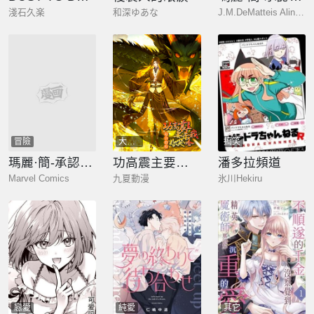
淺石久楽
和深ゆあな
J.M.DeMatteis Alina Erofeeva
冒險
大女主
搞笑
瑪麗·簡-承認吧，老虎特刊
功高震主要殺我，黃袍加身你哭啥
潘多拉頻道
Marvel Comics
九夏動漫
氷川Hekiru
戀愛
純愛
其它