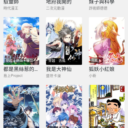
馭靈師
地府我開的
妹子與科學
時代漫王
二次元動漫
詐術師德德
穿越
熱血
後宮
穿越
古風
古風
都是黑絲惹的禍
我是大神仙
狐妖小紅娘
島上Project
盛世卡漫
小新