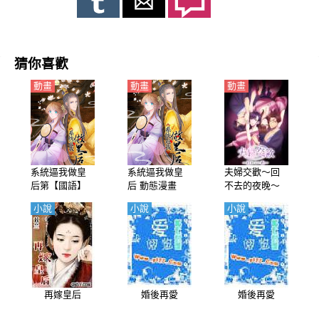
猜你喜歡
動畫
動畫
動畫
系統逼我做皇
系統逼我做皇
夫婦交歡～回
后第【國語】
后 動態漫畫
不去的夜晚～
（夫婦聯歡～
小說
小說
小說
回不去的夜晚
～）【日語】
再嫁皇后
婚後再愛
婚後再愛