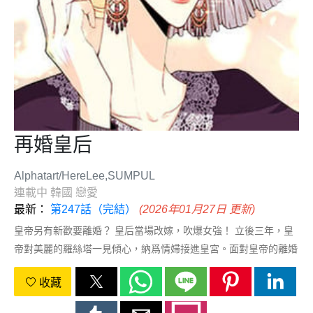
再婚皇后
Alphatart/HereLee,SUMPUL
連載中
韓國
戀愛
最新：
第247話（完結）
(2026年01月27日 更新)
皇帝另有新歡要離婚？ 皇后當場改嫁，吹爆女強！ 立後三年，皇
帝對美麗的羅絲塔一見傾心，納爲情婦接進皇宮。面對皇帝的離婚
要求，皇后霸氣回答：“我同意離婚。但是我要求，再婚。”
收藏