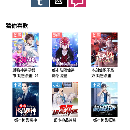
猜你喜歡
動畫
動畫
動畫
最強神醫混都
都市陰陽仙醫
本劍仙絕不爲
市 動態漫畫（4
動態漫畫
奴 動態漫畫
K）
小說
小說
小說
都市極品醫神
都市極品神醫
都市極品狂醫