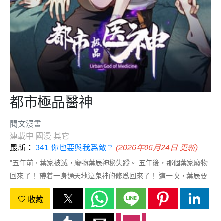
都市極品醫神
閱文漫畫
連載中
國漫
其它
最新：
341 你也要與我爲敵？
(2026年06月24日 更新)
"五年前，葉家被滅，廢物葉辰神秘失蹤。 五年後，那個葉家廢物
回來了！ 帶着一身通天地泣鬼神的修爲回來了！ 這一次，葉辰要
讓蒼天敬畏！要讓大地顫抖！ 要執掌一切，登臨蒼穹之巔！"
收藏