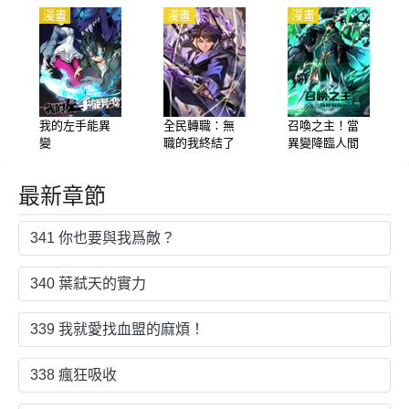
漫畫
漫畫
漫畫
我的左手能異
全民轉職：無
召喚之主！當
變
職的我終結了
異變降臨人間
神明！
最新章節
341 你也要與我爲敵？
340 葉弒天的實力
339 我就愛找血盟的麻煩！
338 瘋狂吸收