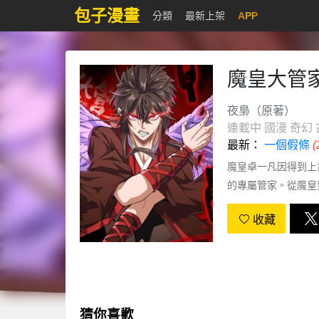
包子漫畫
分類
最新上架
APP
魔皇大管
夜梟（原著）
連載中
國漫
奇幻
最新：
一個假條
魔皇卓一凡因得到上
的專屬管家。從魔皇
的巔峰呢！
收藏
猜你喜歡