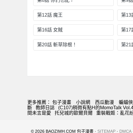
第8話 你們也配？
第9話
第12話 魔王
第13
第16話 女賊
第17
第20話 斬草除根！
第2
更多推薦：
包子漫畫
小說網
西瓜動漫
蝙蝠俠
斷
教師日誌
(C107)稍微有點H的MomoTalk Vol.
間未言是愛
托兒城的歐爾貝爾
重裝戰姬：亂花
© 2026 BAOZIMH.COM 包子漫畫 ·
SITEMAP
·
DMCA