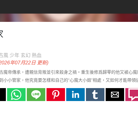
家
古風
少年
玄幻
熱血
(2026年07月22日 更新)
古魔帝傳承，遭親信背叛並引來殺身之禍。重生後修爲歸零的他又被心魔
到小小管家，他究竟要怎樣和自己的“心魔大小姐”相處，又如何才能帶領