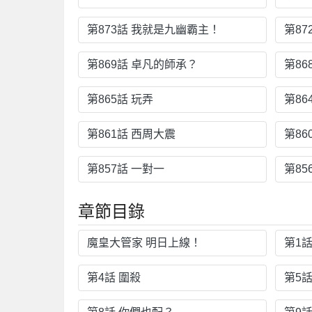
第873話 我就是九幽霸主！
第87
第869話 卓凡的師承？
第8
第865話 玩弄
第86
第861話 西周大震
第86
第857話 一對一
第85
章節目錄
魔皇大管家 明日上線！
第1
第4話 圍殺
第5話