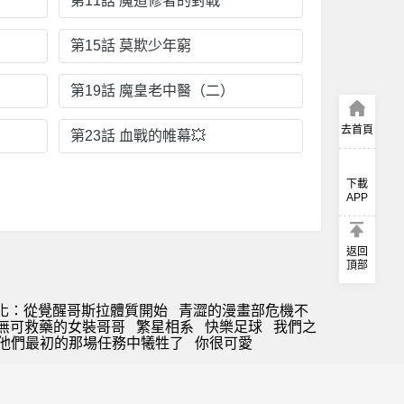
第11話 魔道修者的對戰
第15話 莫欺少年窮
第19話 魔皇老中醫（二）
去首頁
第23話 血戰的帷幕💥
下載
APP
返回
頂部
化：從覺醒哥斯拉體質開始
青澀的漫畫部危機不
無可救藥的女裝哥哥
繁星相系
快樂足球
我們之
在他們最初的那場任務中犧牲了
你很可愛