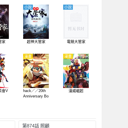
小說
小說
管家
超神大管家
電競大管家
漫畫
漫畫
英會V
hack／／20th
漫威崛起
Anniversary Bo
ok
第874話 照顧