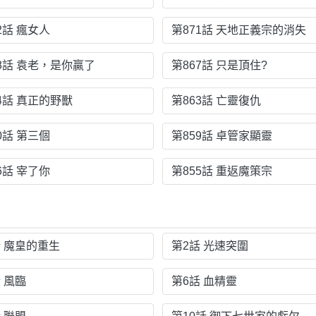
2話 瘋女人
第871話 天地正義宗的消失
68話 袁老，是你贏了
第867話 只是頂住?
4話 真正的野獸
第863話 亡靈復仇
0話 第三個
第859話 卓管家顯靈
6話 宰了你
第855話 重返魔策宗
話 魔皇的重生
第2話 光速突圍
 風臨
第6話 血精靈