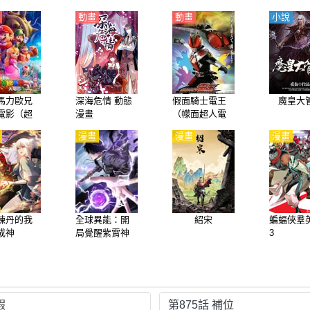
動畫
動畫
小說
馬力歐兄
深海危情 動態
假面騎士電王
魔皇大
電影（超
漫畫
（幪面超人電
里奧兄
王）【劇場
漫畫
漫畫
漫畫
【英語】
版】 Pretty電
王登場！【日
語】
煉丹的我
全球異能：開
紹宋
蝙蝠俠羣
成神
局覺醒紫霄神
3
雷
假
第875話 補位