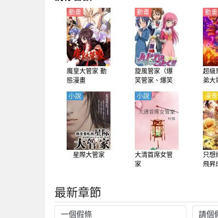
動畫
動畫
動畫
魔皇大管家 動
旋風管家（爆
超級
態漫畫
笑管家、爆笑
弟大
管家工作日
級馬
小說
小說
漫畫
誌） 第2季【日
弟）
語】
星際大管家
大清首席女管
只想
家
飛昇
最新章節
一個假條
請個