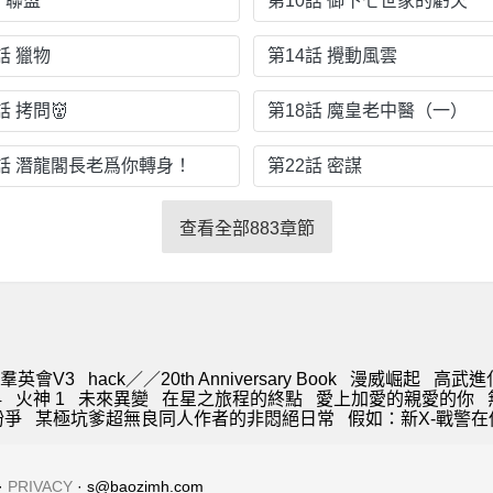
 聯盟
第10話 御下七世家的虧欠
話 獵物
第14話 攪動風雲
話 拷問👹
第18話 魔皇老中醫（一）
1話 潛龍閣長老爲你轉身！
第22話 密謀
查看全部883章節
羣英會V3
hack／／20th Anniversary Book
漫威崛起
高武進
4
火神 1
未來異變
在星之旅程的終點
愛上加愛的親愛的你
紛爭
某極坑爹超無良同人作者的非悶絕日常
假如：新X-戰警
·
PRIVACY
· s@baozimh.com