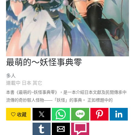
最萌的～妖怪事典零
多人
連載中
日本
其它
本書《最萌的~妖怪事典零》，是一本介紹日本文獻及民間傳承中
流傳的奇妙駭人怪物——「妖怪」的事典。 正如標題中的
「零」，本書主旨重視深入淺出，就算是不懂妖怪的讀者也能透過
收藏
本書「從零開始認識妖怪」。