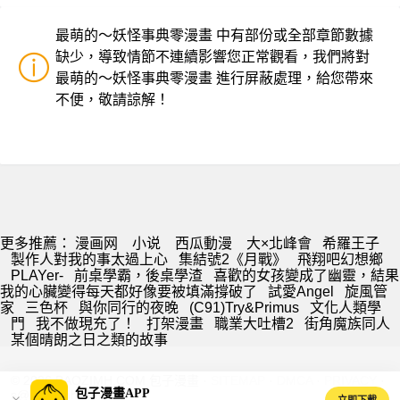
最萌的～妖怪事典零漫畫 中有部份或全部章節數據
缺少，導致情節不連續影響您正常觀看，我們將對
最萌的～妖怪事典零漫畫 進行屏蔽處理，給您帶來
不便，敬請諒解！
更多推薦：
漫画网
小说
西瓜動漫
大×北峰會
希羅王子
製作人對我的事太過上心
集結號2《月戰》
飛翔吧幻想鄉
PLAYer-
前桌學霸，後桌學渣
喜歡的女孩變成了幽靈，結果
我的心臟變得每天都好像要被填滿撐破了
試愛Angel
旋風管
家
三色杯
與你同行的夜晚
(C91)Try&Primus
文化人類學
門
我不做現充了！
打架漫畫
職業大吐槽2
街角魔族同人
某個晴朗之日之類的故事
© 2026 BAOZIMH.COM 包子漫畫 ·
SITEMAP
·
DMCA
·
PRIVACY
·
包子漫畫APP
s@baozimh.com