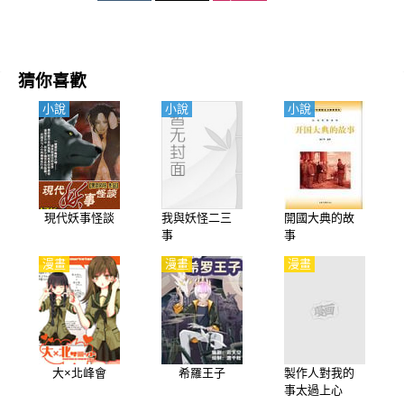
猜你喜歡
小說
小說
小說
現代妖事怪談
我與妖怪二三
開國大典的故
事
事
漫畫
漫畫
漫畫
大×北峰會
希羅王子
製作人對我的
事太過上心