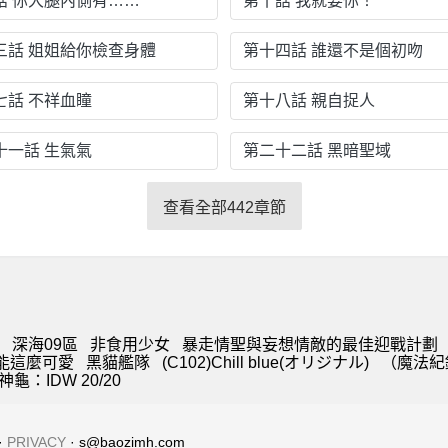
話 你大腿內側有……
第十話 我就要你！
三話 姐姐給你檢查身體
第十四話 誰還不是個初吻
七話 不祥血瞳
第十八話 親自捉人
十一話 生氣氣
第二十二話 黑暗聖域
查看全部442章節
深海09區
非食用少女
暴走情聖與妄想情敵的最佳迎戰計劃
能這麼可愛
黑貓艦隊
(C102)Chill blue(オリジナル)
（魔法紀
龜：IDW 20/20
·
PRIVACY
· s@baozimh.com