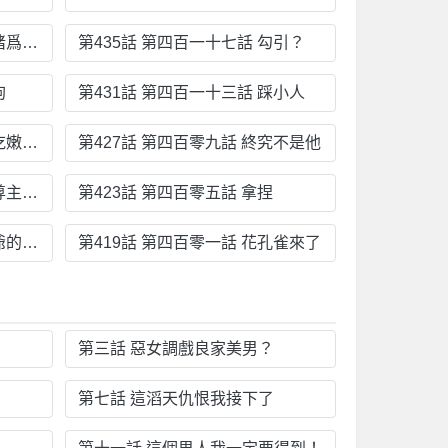
第436話 第四百一十八話 豬豬爲情所困
第435話 第四百一十七話 勾引？
狗
第431話 第四百一十三話 踩小人
第428話 第四百一十話 老牛吃嫩草？
第427話 第四百零九話 終究不是他
第424話 第四百零六話 粉嫩尊主大人
第423話 第四百零五話 拿捏
第420話 第四百零二話 兔兒爺的風采
第419話 第四百零一話 花孔雀來了
第三話 惡女調戲良家美男？
第七話 這滔天仇恨我接下了