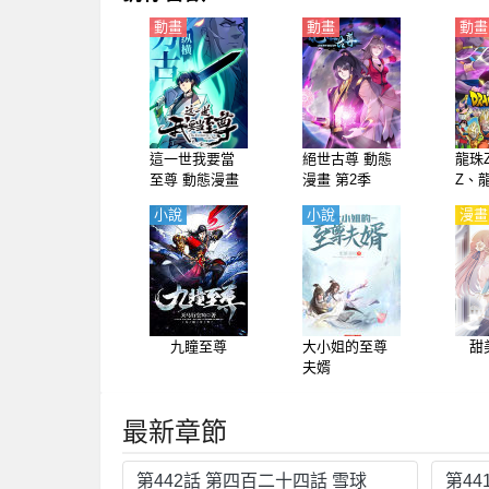
動畫
動畫
動畫
這一世我要當
絕世古尊 動態
龍珠
至尊 動態漫畫
漫畫 第2季
Z、
【劇
小說
小說
漫畫
與神
九瞳至尊
大小姐的至尊
甜
夫婿
最新章節
第442話 第四百二十四話 雪球
第44