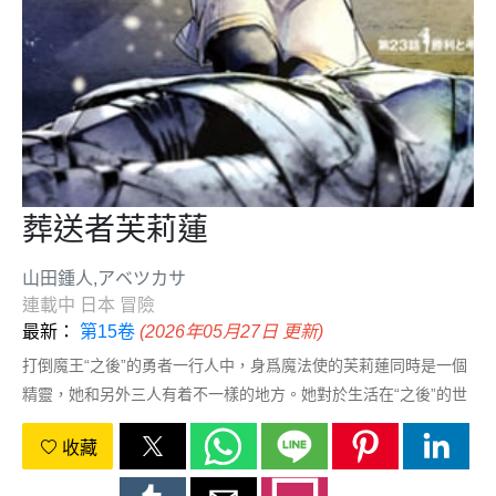
葬送者芙莉蓮
山田鍾人,アベツカサ
連載中
日本
冒險
最新：
第15卷
(2026年05月27日 更新)
打倒魔王“之後”的勇者一行人中，身爲魔法使的芙莉蓮同時是一個
精靈，她和另外三人有着不一樣的地方。她對於生活在“之後”的世
界、感受到的事情有着不一樣的看法……
收藏