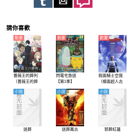
猜你喜歡
動畫
動畫
動畫
薔薇王的葬列
閃電宅急送
假面騎士空我
（薔薇王的葬
【第1季】
（幪面超人古
隊）【日語】
迦、假面超人
小說
小說
小說
酷賈） 特別篇
【日語】
送葬
送葬萬古
邪葬紅蓮