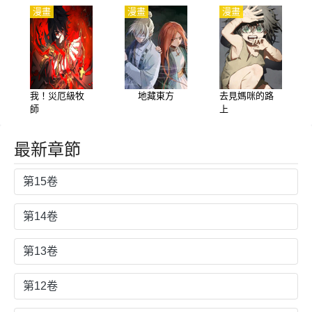
漫畫
漫畫
漫畫
我！災厄級牧
地藏東方
去見媽咪的路
師
上
最新章節
第15卷
第14卷
第13卷
第12卷