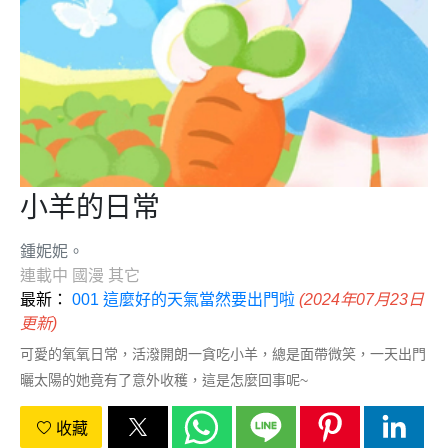
小羊的日常
鍾妮妮。
連載中
國漫
其它
最新：
001 這麼好的天氣當然要出門啦
(2024年07月23日
更新)
可愛的氧氧日常，活潑開朗一貪吃小羊，總是面帶微笑，一天出門
曬太陽的她竟有了意外收穫，這是怎麼回事呢~
收藏