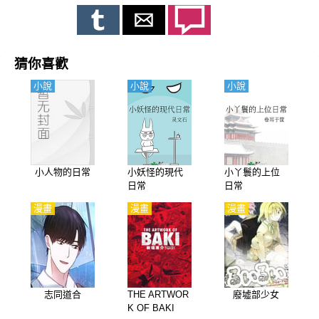
猜你喜歡
小說
小說
小說
小人物的日常
小妖怪的現代
小丫鬟的上位
日常
日常
漫畫
漫畫
漫畫
志同道合
THE ARTWOR
廢墟部少女
K OF BAKI