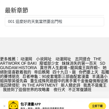
最新章節
001 這麼好的天氣當然要出門啦
更多推薦：
动漫网
小说网址
动漫网址
志同道合
THE
ARTWORK OF BAKI
廢墟部少女
妹妹消失的第一百天
SD
GUNDAM HISTORIA
異世界人生劇場 ~龍與魔王與炸蝦~
她
絕對是喜歡着我的
帝后軼聞
四十九日、飯
你們要上天
孤獨
的賽博朋克
忍者神龜：90皮套電影三部曲配套漫畫
羊滿滿小
姐與黎英俊先森
重生成殊死遊戲中的黑手黨千金後癡情叛徒將
我囚禁侵犯
IN THE APRTMENT
新人類史詩
我真不是魔王
我撿到了這個世界的攻略書
夜行犬
不正常復讀班
© 2026 BAOZIMH.COM 包子漫畫 ·
SITEMAP
·
DMCA
·
PRIVACY
·
包子漫畫APP
s@baozimh.com
立即下載
最全、最快、最熱、最新的漫畫應有盡有