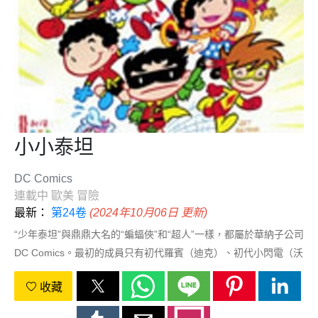
小小泰坦
DC Comics
連載中
歐美
冒險
最新：
第24卷
(2024年10月06日 更新)
“少年泰坦”與鼎鼎大名的“蝙蝠俠”和“超人”一樣，都屬於華納子公司
DC Comics。最初的成員只有初代羅賓（迪克）、初代小閃電（沃
利）和Aqualad三人，後來陸續加入快手、神奇女孩和超級小子等
收藏
人物，均爲其他大牌超級英雄的未成年助手。1980年，小英雄們
打出了“新少年泰坦”的旗號，隊伍因此而壯大，又增加了鋼骨、星