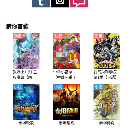
火 、渡鴉等原創人物。
猜你喜歡
動畫
動畫
動畫
狐妖小紅娘 金
中華小當家
我的英雄學院
晨曦篇【國
（中華一番!）
第1季【日語】
語】
【國語】
小說
小說
小說
泰坦輓歌
泰坦黎明
泰坦傳奇