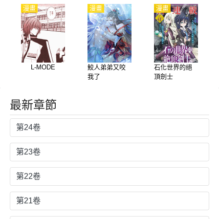
漫畫
漫畫
漫畫
L-MODE
鮫人弟弟又咬
石化世界的絕
我了
頂劍士
最新章節
第24卷
第23卷
第22卷
第21卷