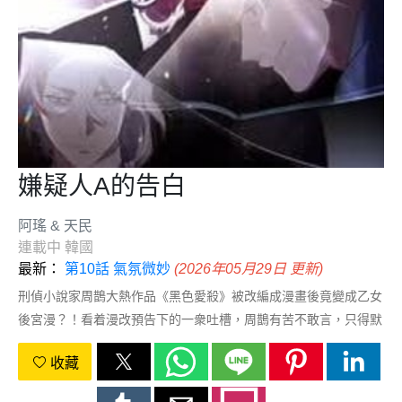
嫌疑人A的告白
阿瑤 & 天民
連載中
韓國
最新：
第10話 氣氛微妙
(2026年05月29日 更新)
刑偵小說家周鵲大熱作品《黑色愛殺》被改編成漫畫後竟變成乙女
後宮漫？！看着漫改預告下的一衆吐槽，周鵲有苦不敢言，只得默
默修正劇情……睡夢中她彷彿夢見了小說裡的情節，一睜眼竟發現
收藏
自己身處命案現場！這究竟是夢中夢，還是穿越？！