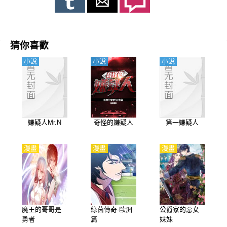
猜你喜歡
小說
小說
小說
嫌疑人Mr.N
奇怪的嫌疑人
第一嫌疑人
漫畫
漫畫
漫畫
魔王的哥哥是
綠茵傳奇-歐洲
公爵家的惡女
勇者
篇
妹妹