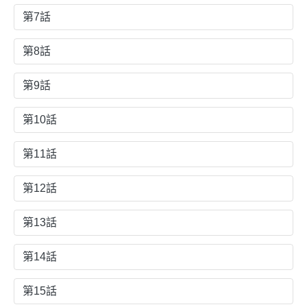
第7話
第8話
第9話
第10話
第11話
第12話
第13話
第14話
第15話