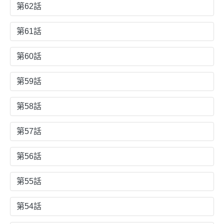
第62話
第61話
第60話
第59話
第58話
第57話
第56話
第55話
第54話