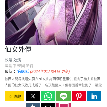
仙女外傳
效濱,效濱
連載中
韓國
戀愛
最新：
第66話
(2024年01月04日 更新)
被困人間尋找遺失羽衣 仙女化身頂級明星復仇 殺害了樵夫並被困
人間的仙女天牧丹成爲了一名頂級藝人，但卻因爲牽扯到了一樁殺
人案件，而被負責該案件的刑警謝濟河發現了自己的真實身份。隨
收藏
着與謝濟河的關係越來越近，天牧丹也逐漸發現了關於她那件遺失
羽衣的線索……身處21世紀的仙女爲了找回羽衣開始經歷愛恨情