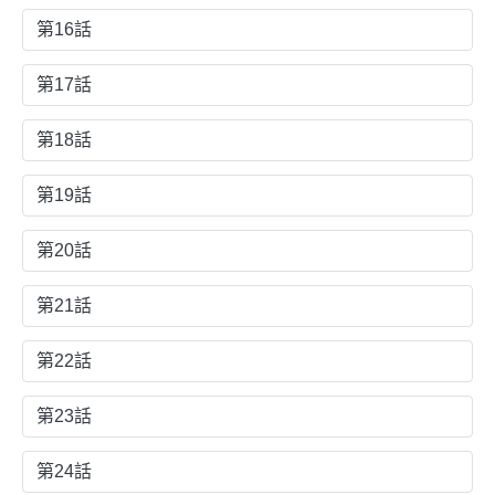
第16話
第17話
第18話
第19話
第20話
第21話
第22話
第23話
第24話