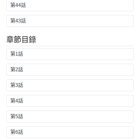
第44話
第43話
章節目錄
第1話
第2話
第3話
第4話
第5話
第6話