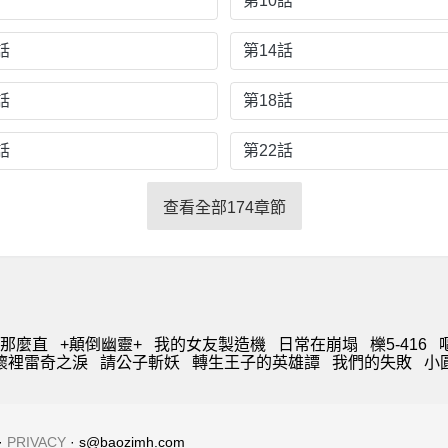
話
第10話
話
第14話
話
第18話
話
第22話
查看全部174章節
那麼直
+顛倒幽靈+
我的女友製造機
日常在崩塌
櫟5-416
懷裡雷奇之淚
請公子斬妖
轉生王子的英雄譚
我們的失敗
小
·
PRIVACY
· s@baozimh.com