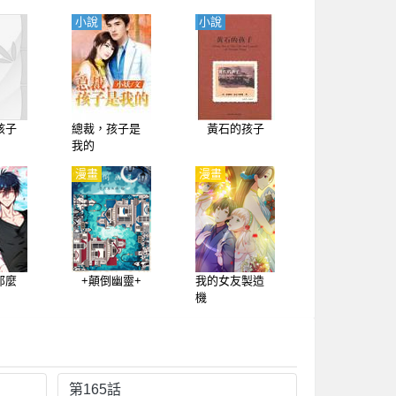
小說
小說
孩子
總裁，孩子是
黃石的孩子
我的
漫畫
漫畫
那麼
+顛倒幽靈+
我的女友製造
機
第165話