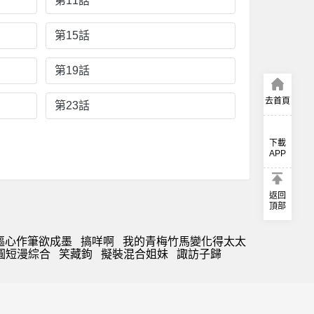
第11話
第15話
第19話
去首頁
第23話
下載
APP
返回
頂部
嘔心作筆欲成墨
搞咩啊
我的青梅竹馬變化得太太
圓短漫綜合
笑藏鉤
擬裝混合姐妹
諏訪子歸