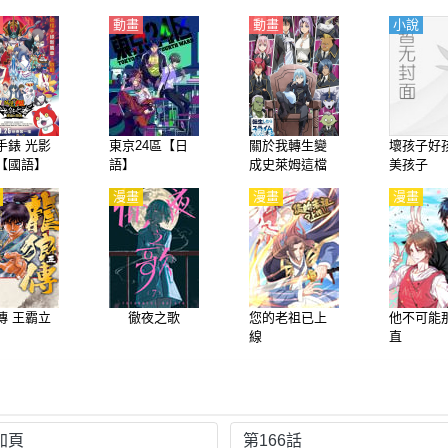
動畫
動畫
小說
手錶 光影
東京24區【日
關於我轉生變
壞孩子好
【國語】
語】
成史萊姆這檔
美孩子
事（關於我轉
漫畫
漫畫
漫畫
生後成爲史萊
姆的那件事）
第1季【國語】
傳 王霸立
徹夜之歌
您的老祖已上
他不可能
線
直
加頁
第166話