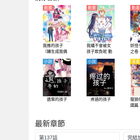
動畫
動畫
動畫
我推的孩子
我纔不會被女
妖怪
（轉生成我偶
孩子欺負呢 動
之卷
像的孩子）
態漫畫
小說
小說
漫畫
【日語】
遺棄的孩子
疼過的孩子
龍狼
國篇
最新章節
第137話
完結