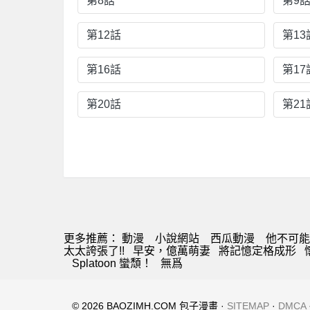
第8話
第9
第12話
第13
第16話
第17
第20話
第21
更多推薦：
動漫
小說網站
西瓜動漫
他不可能
太太誇張了!!
早安，億萬萌妻
將記憶定格成形
Splatoon 蠻頹！
無爲
© 2026 BAOZIMH.COM 包子漫畫 ·
SITEMAP
·
DMCA