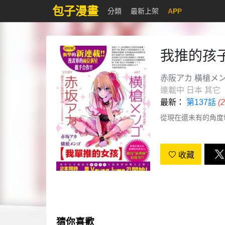
包子漫畫
分類
最新上架
APP
我推的孩
赤阪アカ 橫槍メ
連載中
日本
其它
最新：
第137話
(
從現在還未有的角度
收藏
猜你喜歡