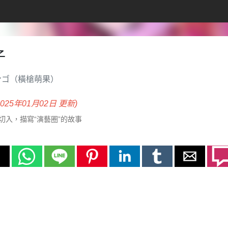
子
ンゴ（橫槍萌果）
2025年01月02日 更新)
切入，描寫“演藝圈”的故事