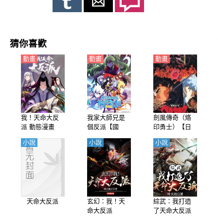
猜你喜歡
動畫
動畫
動畫
我！天命大反
我家大師兄是
劍風傳奇（烙
派 動態漫畫
個反派【國
印勇士）【日
語】
語】
小說
小說
小說
天命大反派
玄幻：我！天
綜武：我打造
命大反派
了天命大反派