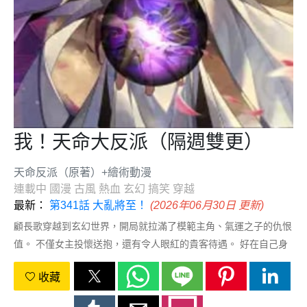
我！天命大反派（隔週雙更）
天命反派（原著）+繪術動漫
連載中
國漫
古風
熱血
玄幻
搞笑
穿越
最新：
第341話 大亂將至！
(2026年06月30日 更新)
顧長歌穿越到玄幻世界，開局就拉滿了模範主角、氣運之子的仇恨
值。 不僅女主投懷送抱，還有令人眼紅的貴客待遇。 好在自己身
份實力高人一籌，踩死一個小小的氣運之子，還不簡單？ 等等，
收藏
這裡還有個專門收割各路主角的系統？ 顧長歌微微一笑，看來這
是要自己在天命大反派的路上越走越遠啊！