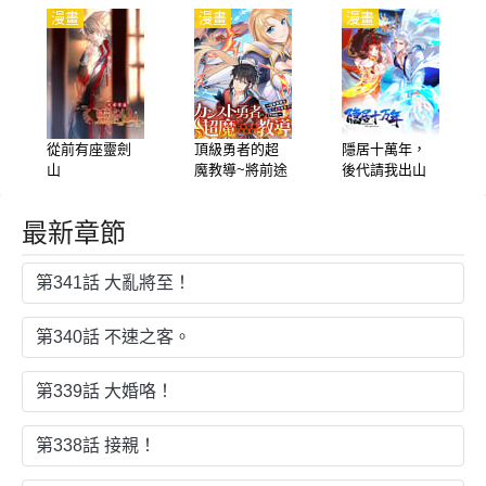
漫畫
漫畫
漫畫
從前有座靈劍
頂級勇者的超
隱居十萬年，
山
魔教導~將前途
後代請我出山
無量的魔王和
公主收爲了弟
最新章節
子
第341話 大亂將至！
第340話 不速之客。
第339話 大婚咯！
第338話 接親！