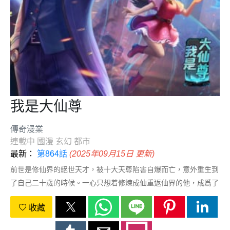
我是大仙尊
傳奇漫業
連載中
國漫
玄幻
都市
最新：
第864話
(2025年09月15日 更新)
前世是修仙界的絕世天才，被十大天尊陷害自爆而亡，意外重生到
了自己二十歲的時候。一心只想着修煉成仙重返仙界的他，成爲了
地球最強的男人，翻手爲雲覆手爲雨，惹本天尊者，灰飛煙滅！！
收藏