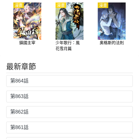
漫畫
漫畫
漫畫
鎮國主宰
少年歌行：風
奧格斯的法則
花雪月篇
最新章節
第864話
第863話
第862話
第861話