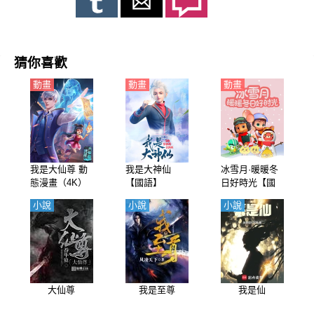
猜你喜歡
動畫
動畫
動畫
我是大仙尊 動
我是大神仙
冰雪月·暖暖冬
態漫畫（4K）
【國語】
日好時光【國
語】
小說
小說
小說
大仙尊
我是至尊
我是仙