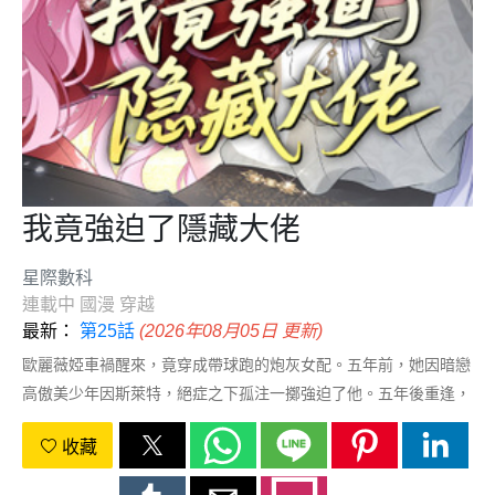
我竟強迫了隱藏大佬
星際數科
連載中
國漫
穿越
最新：
第25話
(2026年08月05日 更新)
歐麗薇婭車禍醒來，竟穿成帶球跑的炮灰女配。五年前，她因暗戀
高傲美少年因斯萊特，絕症之下孤注一擲強迫了他。五年後重逢，
她帶着五歲的兒子，被已是公爵的他堵在臥室：“這一次，你休想
收藏
逃。”