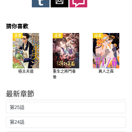
猜你喜歡
漫畫
漫畫
漫畫
極主夫道
重生之將門毒
異人之森
後
最新章節
第25話
第24話