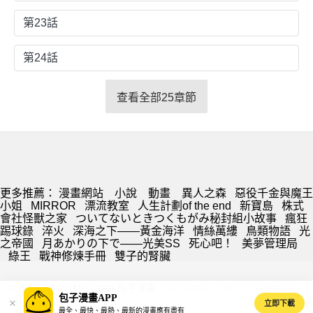
第23話
第24話
查看全部25章節
更多推薦：
漫畫網站
小說
動畫
異人之森
惡役千金與魔王
小姐
MIRROR
漂流教室
人生計劃of the end
新寶島
株式
會社怪獸之家
ついてないときつくもがみ秘封組小故事
瘋狂
踢球錄
淬火
深海之下——黃金海洋
情絲萬縷
鳥類物語
光
之帝國
月あかりの下で——光美SS
死心吧！
美夢管理局
綠王
戰神修煉手冊
雙子的腎臟
© 2026 BAOZIMH.COM 包子漫畫 ·
SITEMAP
·
DMCA
·
PRIVACY
·
包子漫畫APP
s@baozimh.com
立即下載
最全、最快、最熱、最新的漫畫應有盡有