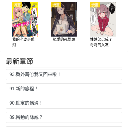
漫畫
漫畫
漫畫
我的老婆是僞
親愛的死對頭
性轉弟弟成了
娘
哥哥的女友
最新章節
93.番外篇①我又回來啦！
91.新的旅程！
90.註定的偶遇！
89.衝動的餘威？