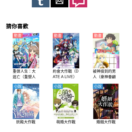
猜你喜歡
動畫
動畫
動畫
重啓人生：大
約會大作戰（D
被神撿到的男
逃亡（重塑人
ATE A LIVE）
人（衆神眷顧
生的偉大逃
第1-4季【日
的男人）第2季
小說
小說
小說
脫）【日語】
語】
【日語】
妖殿大作戰
萌婚大作戰
婚姻大作戰