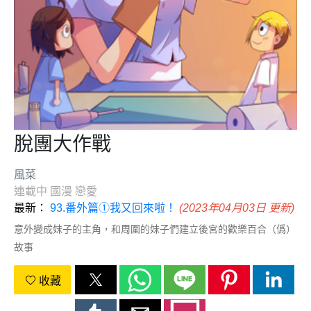
脫團大作戰
風菜
連載中
國漫
戀愛
最新：
93.番外篇①我又回來啦！
(2023年04月03日 更新)
意外變成妹子的主角，和周圍的妹子們建立後宮的歡樂百合（僞）
故事
收藏