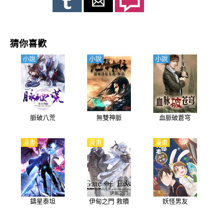
猜你喜歡
小說
小說
小說
脈破八荒
無雙神脈
血脈破蒼穹
漫畫
漫畫
漫畫
鑄星泰坦
伊甸之門 救贖
妖怪男友