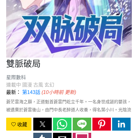
雙脈破局
星際數科
連載中
國漫
古風
玄幻
最新：
第143話
(10小時前 更新)
蒼茫雲海之巔，正道魁首蒼雲門屹立千年。一名身世成謎的嬰孩，
被遺棄於蒼雲後山，由門中長老醉道人收養，得名葉小川。光陰流
轉，葉小川漸漸長大，他作爲魔教遺孤的身份也被暴露，師門情
收藏
誼、父輩仇恨、正邪對立，皆繫於他一念之間。站在命運的岔路
口，他初心不改，以劍劈開前路，斬破宿怨枷鎖。