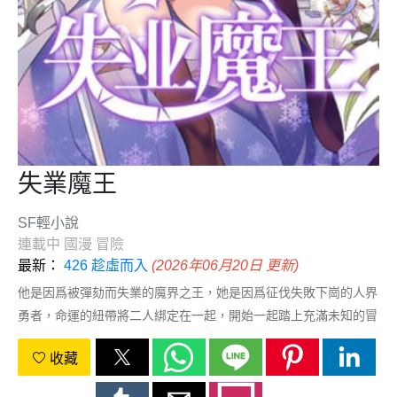
失業魔王
SF輕小說
連載中
國漫
冒險
最新：
426 趁虛而入
(2026年06月20日 更新)
他是因爲被彈劾而失業的魔界之王，她是因爲征伐失敗下崗的人界
勇者，命運的紐帶將二人綁定在一起，開始一起踏上充滿未知的冒
險與還債之旅。/改編自同名輕小說《失業魔王》/
收藏