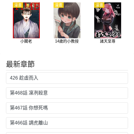
迴歸
漫畫
漫畫
漫畫
小閣老
14歲的小教授
諸天至尊
最新章節
426 趁虛而入
第468話 凜冽殺意
第467話 你想死嗎
第466話 調虎離山