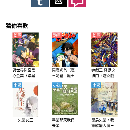
猜你喜歡
動畫
動畫
動畫
異世界迷宮黑
惡魔奶爸（魔
遊戲王 怪獸之
心企業（暗黑
王奶爸、魔王
決鬥（遊☆戲
企業的迷宮、
的父親、Beelz
☆王 Duel Mon
小說
小說
小說
迷宮黑心企
ebub【日語】
sters）【粵
業）【日語】
語】
失業女王
畢業那天我們
開局失業，我
失業
讓歌壇大魔王