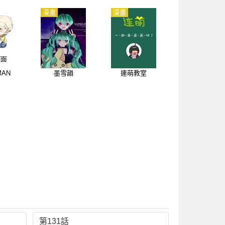
漫畫
漫畫
MAN
墨雪韻
連萌教室
第131話