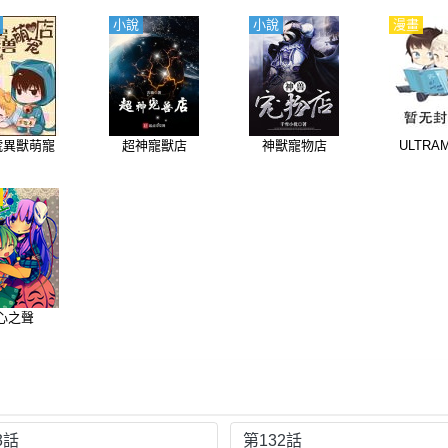
小說
小說
漫畫
8號異獸萌寵
超神寵獸店
神獸寵物店
ULTRA
心之聲
3話
第132話