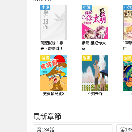
小說
小說
小說
萌寵獸世：獸
獸寵:貓妃你太
13
夫，麼麼噠！
萌
店
漫畫
漫畫
漫畫
史賓鼠烏龍2
不如去野
最新章節
第134話
第13