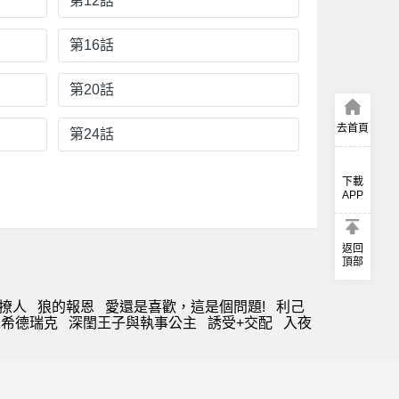
第12話
第16話
第20話
去首頁
第24話
下載
APP
返回
頂部
撩人
狼的報恩
愛還是喜歡，這是個問題!
利己
希德瑞克
深閨王子與執事公主
誘受+交配
入夜