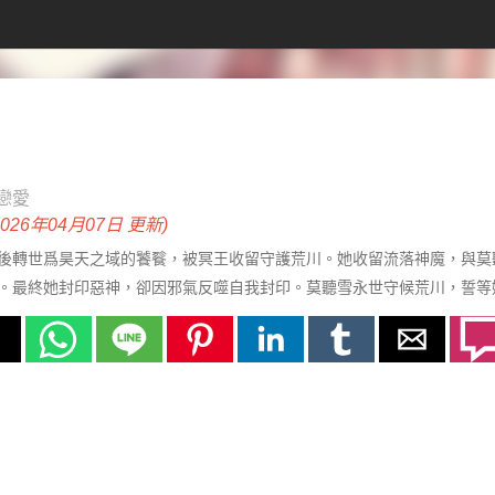
戀愛
2026年04月07日 更新)
後轉世爲昊天之域的饕餮，被冥王收留守護荒川。她收留流落神魔，與莫
。最終她封印惡神，卻因邪氣反噬自我封印。莫聽雪永世守候荒川，誓等
宿命輪迴，在荒川之上譜寫一曲忠貞不渝的史詩。