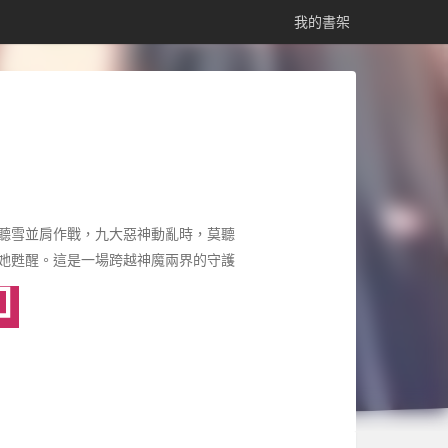
我的書架
聽雪並肩作戰，九大惡神動亂時，莫聽
她甦醒。這是一場跨越神魔兩界的守護