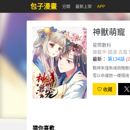
包子漫畫
分類
最新上架
APP
神獸萌寵
星際數科
連載中
國漫
古風
最新：
第134話
(
戰神朱瑾魚魂飛魄散
雪以命護她一縷殘魂
與救贖，愛恨交織，
收藏
猜你喜歡