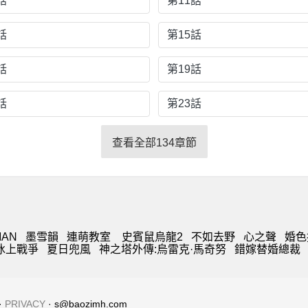
話
第11話
話
第15話
話
第19話
話
第23話
查看全部134章節
MAN
墨雪韻
連萌教室
史賓鼠烏龍2
不如去野
心之聲
婚色
t 冰上戰爭
夏日兜風
神之塔外傳:烏雷克·馬奇努
錯嫁替婚總裁
·
PRIVACY
· s@baozimh.com