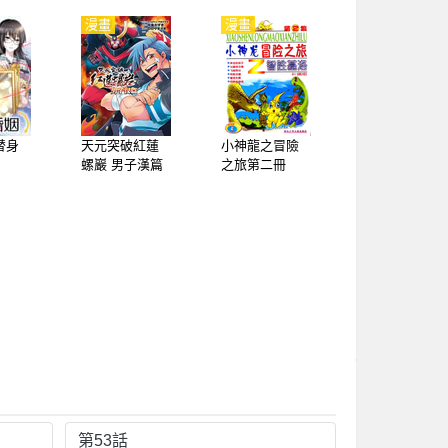
漫畫
漫畫
替身
天元突破紅蓮
小神龍之冒險
螺巖 男子漢篇
之旅第二冊
第53話