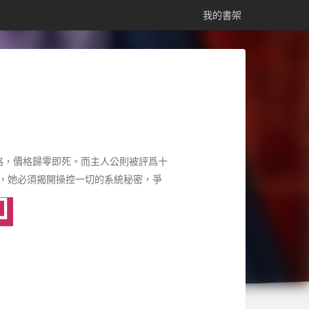
我的書架
格，價格歸零即死。而主人公則被評爲十
，她必須揭開操控一切的系統秘密，爭