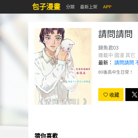
包子漫畫
分類
最新上架
APP
請問請問
歸魚君03
連載中
國漫
其它
最新：
請問請問 
80後高中生日常！
收藏
猜你喜歡