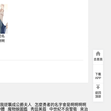
的名
啊啊
去首頁
下載
APP
返回
頂部
我逆襲成公爵夫人
怎麼勇者的名字會是啊啊啊啊
中體
魔物娘圖鑑
秀逗美眉
中世紀不良警衛
來治