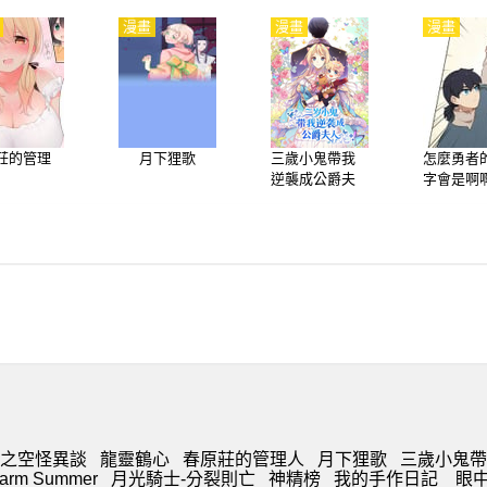
漫畫
漫畫
漫畫
莊的管理
月下狸歌
三歲小鬼帶我
怎麼勇者
逆襲成公爵夫
字會是啊
人
啊
之空怪異談
龍靈鶴心
春原莊的管理人
月下狸歌
三歲小鬼帶
arm Summer
月光騎士-分裂則亡
神精榜
我的手作日記
眼