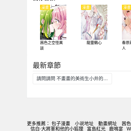
漫畫
漫畫
漫畫
茜色之空怪異
龍靈鶴心
春原
談
人
最新章節
請問請問 不畫畫的美術生小井的高中日常
更多推薦：
包子漫畫
小说地址
動畫網址
茜色
信白·大將軍和他的小狐狸
富島紅光
鹿鳴宴
W