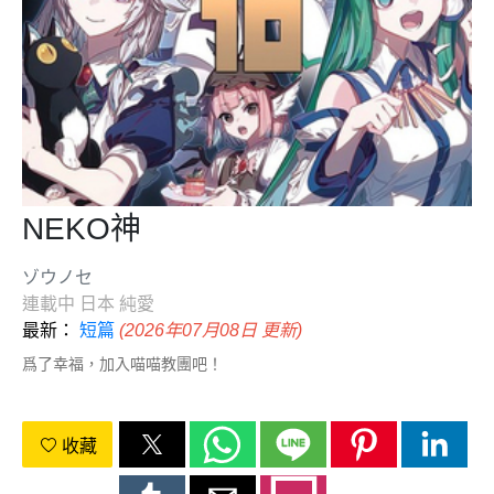
NEKO神
ゾウノセ
連載中
日本
純愛
最新：
短篇
(2026年07月08日 更新)
爲了幸福，加入喵喵教團吧！
收藏