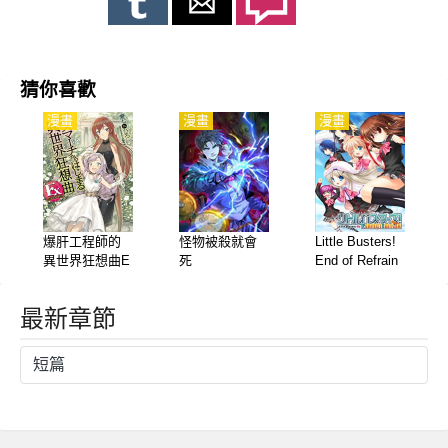
猜你喜歡
漫畫
漫畫
漫畫
爆肝工程師的
怪物被殺就會
Little Busters!
異世界狂想曲E
死
End of Refrain
x：亞里沙王女
的異世界奮鬥
最新章節
記
短篇