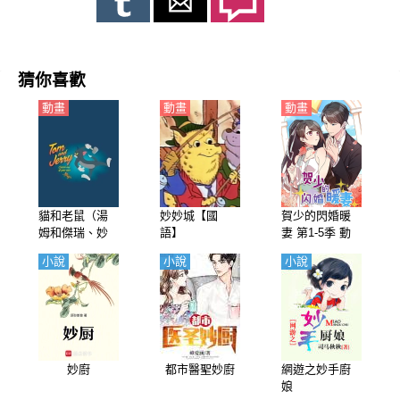
猜你喜歡
動畫
動畫
動畫
貓和老鼠（湯
妙妙城【國
賀少的閃婚暖
姆和傑瑞、妙
語】
妻 第1-5季 動
妙妙、湯姆貓
態漫畫
小說
小說
小說
與傑利鼠）
妙廚
都市醫聖妙廚
網遊之妙手廚
娘