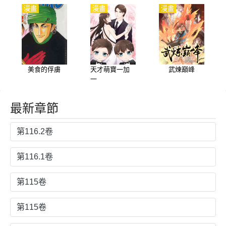
漫畫
漫畫
漫畫
美食的俘虜
天才萌寶一加
武煉巔峰
一
最新章節
第116.2卷
第116.1卷
第115卷
第115卷