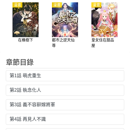
漫畫
漫畫
漫畫
在橡樹下
都市之逆天仙
皇女住在甜品
尊
屋
章節目錄
第1話 萌虎重生
第2話 執念化人
第3話 義不容辭嫁將軍
第4話 再見人不識