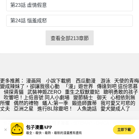
第23話 虛情假意
第24話 惱羞成怒
查看全部213章節
更多推薦：
漫画网
小說下載網
西瓜動漫
游泳
天使的青梅
變成辣妹了，卻讓我很心動
「漫」遊世界
傳達到吧 這份思慕
偵探青貓
武裝神姬ZERO
重生之馭獸靈妃
聰明勇敢的孩子
吹響吧！上低音號 同人小劇場
變節騎士
御天
心相依則無
所懼
偶然的禮物
蟻人:第一季
鍛造師露蒂
我可愛又可悲的
丈夫
亞洲之星
進行BL除靈吧！
人魚詭話
愛犬變成人了
© 2026 BAOZIMH.COM 包子漫畫 ·
SITEMAP
·
DMCA
·
PRIVACY
·
包子漫畫APP
s@baozimh.com
立即下載
最全、最快、最熱、最新的漫畫應有盡有