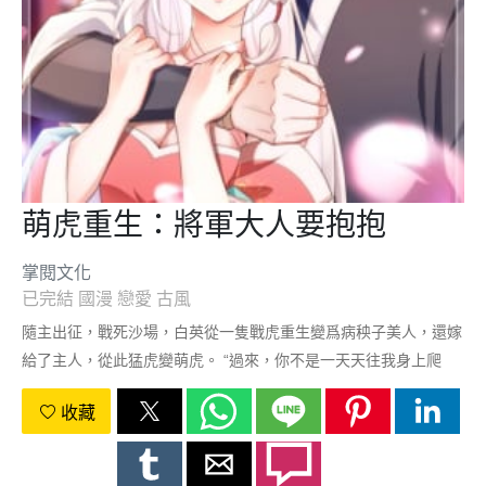
萌虎重生：將軍大人要抱抱
掌閱文化
已完結
國漫
戀愛
古風
隨主出征，戰死沙場，白英從一隻戰虎重生變爲病秧子美人，還嫁
給了主人，從此猛虎變萌虎。 “過來，你不是一天天往我身上爬
嗎？跑什麼！”當着滿堂朝臣的面，將軍大人衝白英招招手。 “明明
收藏
是你不讓我往你身上爬的……”白英一邊嘟囔，一邊乖乖爬將軍大
腿上坐好。 滿堂朝臣面面相覷，這是，被將軍大人撒狗糧了。