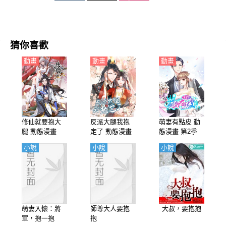
猜你喜歡
動畫
動畫
動畫
修仙就要抱大
反派大腿我抱
萌妻有點皮 動
腿 動態漫畫
定了 動態漫畫
態漫畫 第2季
幸福終點
小說
小說
小說
萌妻入懷：將
師尊大人要抱
大叔，要抱抱
軍，抱一抱
抱