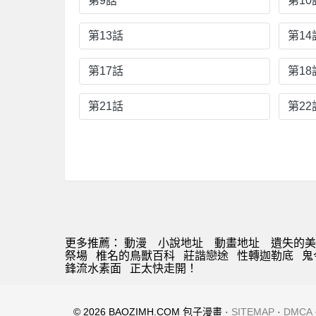
第9話
第10
第13話
第14
第17話
第18
第21話
第22
更多推薦：
動漫
小說地址
動畫地址
遺失的美
祭場
椎名的鳥獸百科
莊諧戀途
性轉迦勒底
鬼
鋒流水素面
正太快走開！
© 2026 BAOZIMH.COM 包子漫畫 ·
SITEMAP
·
DMCA