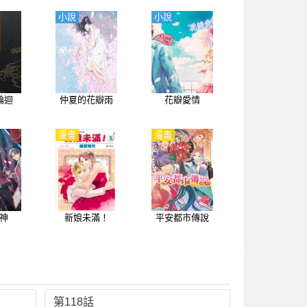
小說
小說
輪迴
仲夏的花瓣雨
花瓣愛情
漫畫
漫畫
神
新娘未滿！
平安都市傳說
第118話