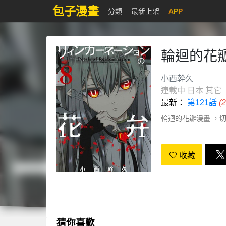
包子漫畫
分類
最新上架
APP
輪迴的花
小西幹久
連載中
日本
其它
最新：
第121話
(
輪迴的花瓣漫畫 ，切
收藏
猜你喜歡