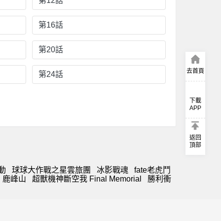
第12話
第16話
第20話
去首頁
第24話
下載
APP
返回
頂部
動
球球大作戰之星雲旅團
冰影戰魂
fate老虎鬥
鹿峰山
超獸機神斷空我 Final Memorial
勝利衝