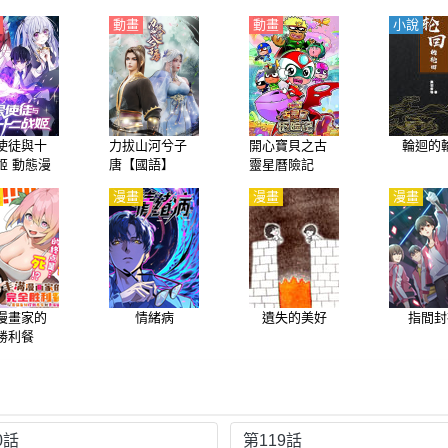
動畫
動畫
小說
使徒與十
力拔山河兮子
開心寶貝之古
輪迴的
姬 動態漫
唐【國語】
靈星曆險記
【國語】
漫畫
漫畫
漫畫
漫畫家的
情緒病
遺失的美好
指間封
勝利餐
0話
第119話