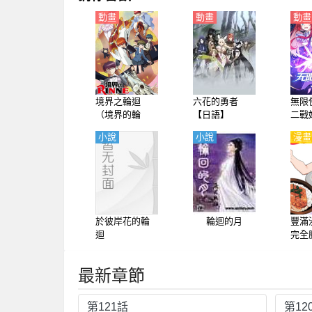
動畫
動畫
動畫
境界之輪迴
六花的勇者
無限
（境界的輪
【日語】
二戰
迴）第1-3季
畫
小說
小說
漫畫
【日語】
於彼岸花的輪
輪迴的月
豐滿
迴
完全
最新章節
第121話
第12