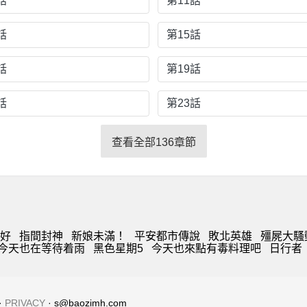
話
第11話
話
第15話
話
第19話
話
第23話
查看全部136章節
好
指間封神
新娘未滿！
平安都市傳說
敗北英雄
殭屍大騷
今天也在等待着雨
黑色星期5
今天也來點有毒料理吧
日行者
·
PRIVACY
· s@baozimh.com