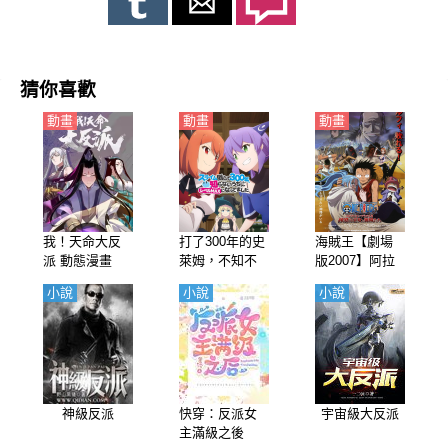
猜你喜歡
動畫
動畫
動畫
我！天命大反
打了300年的史
海賊王【劇場
派 動態漫畫
萊姆，不知不
版2007】阿拉
覺就練到了滿
巴斯坦戰記沙
小說
小說
小說
級（持續狩獵
漠王女與海盜
史萊姆三百年,
們（航海王劇
不知不覺就練
場版 沙漠王女
到LV MAX）
與海賊們）
【日語】
【日語】
神級反派
快穿：反派女
宇宙級大反派
主滿級之後