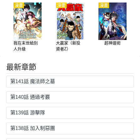
漫畫
漫畫
漫畫
我在末世給別
大贏家（新投
超神道術
人升級
資者Z）
最新章節
第141話 魔法師之墓
第140話 通過考覈
第139話 游擊隊
第138話 加入制惡團