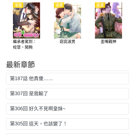
漫畫
漫畫
漫畫
繼承者駕到：
窈窕淑男
歪嘴戰神
校草，鬧夠
沒！
最新章節
第187話 他真傻……
第307回 是我輸了
第306回 好久不見啊皇妹~
第305回 這天，也該變了！