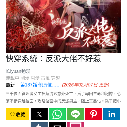
快穿系統：反派大佬不好惹
iCiyuan動漫
連載中
國漫
戀愛
古風
穿越
最新：
第187話 他真傻……
(2026年02月07日 更新)
三千位面管理者女主神綾清玄意外死亡，爲了尋回生命和記憶，必
須不斷穿越位面，攻略位面中的反派男主，阻止其黑化。爲了把小
黑蓮男主染回小白蓮，女主神用她的實際行動告訴圍繞在男主身邊
收藏
的妖豔賤貨們：無論哪個世界，你爸爸還是你爸爸！