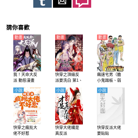
猜你喜歡
動畫
動畫
動畫
我！天命大反
快穿之頂級反
飆速宅男（膽
派 動態漫畫
派要洗白 第1、
小鬼踏板、弱
2季 動態漫畫
蟲腳踏板）第1-
小說
小說
小說
（4K）
4季【日語】
快穿之瘋批大
快穿大佬纔是
快穿反派大佬
佬不好惹
真反派
要貼貼