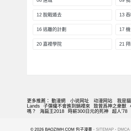
08 進城
09 
12 脫戰遁去
13 
16 逃離的計劃
17 
20 嘉裡學院
21 
更多推薦：
動漫網
小说网址
动漫网站
我是貓
Lands
子彈纔不會進到鍋裡來
致曾爲神之衆獸
嗎？
海扁王2018
時薪300日元的死神
超人'78
© 2026 BAOZIMH.COM 包子漫畫 ·
SITEMAP
·
DMCA