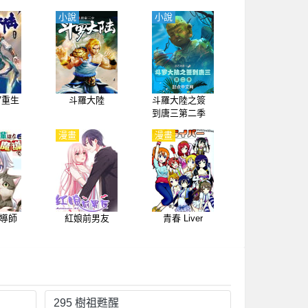
小說
小說
V重生
斗羅大陸
斗羅大陸之簽
到唐三第二季
漫畫
漫畫
導師
紅娘前男友
青春 Liver
295 樹祖甦醒