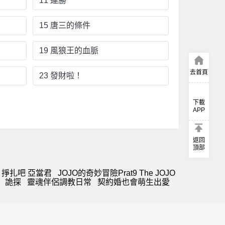
11 連勝
15 唐三的條件
19 風狼王的血脈
去首頁
23 發財啦！
下載
APP
返回
頂部
掙扎吧 亞當君
JOJO的奇妙冒險Prat9 The JOJO
詭探
靈魂伴侶調教日常
契約婚也會萌生出愛