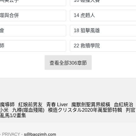
我叫美公子
10 碰撞大賽
吞噬與合併
14 虎麪人
機會
18 狙擊風雄
拜師
22 救贖學院
查看全部306章節
魔導師
紅娘前男友
青春 Liver
魔獸劍聖異界縱橫
血紅統治
小米
九樽(噬血殘陽)
模造クリスタル2020年萬聖節特輯
判官
亂馬1/2畫集
·
PRIVACY
· s@baozimh.com