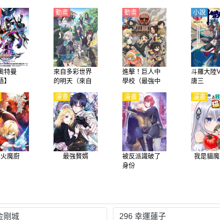
動畫
動畫
小說
奧特曼
來自多彩世界
進擊！巨人中
斗羅大陸
語】
的明天（來自
學校（最強中
唐三
繽紛世界的明
學）【日語】
漫畫
漫畫
漫畫
天、Iroduku: T
he World in Col
ors）【日語】
冰火魔廚
最強贅婿
被反派識破了
我是貓魔
身份
 金剛城
296 幸運蓮子