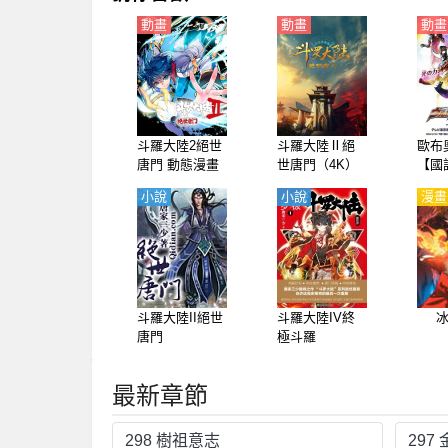
動畫
動畫
動畫
斗羅大陸2絕世
斗羅大陸Ⅱ絕
歐布
唐門 動態漫畫
世唐門（4K）
【國
（4K）第1-5季
【國語】
小說
小說
漫畫
斗羅大陸II絕世
斗羅大陸IV終
唐門
極斗羅
最新章節
298 樹祖意志
297