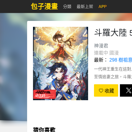
包子漫畫
分類
最新上架
APP
斗羅大陸 
神漫君
連載中
國漫
最新：
298 樹祖
一代神王重生在這對
至情追妻之旅，斗羅
收藏
猜你喜歡