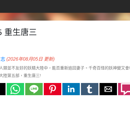
5 重生唐三
意志
(2026年08月05日 更新)
人類並不友好的妖精大陸中，能否重新追回妻子。千奇百怪的妖神變又會
大陸第五部，重生唐三!