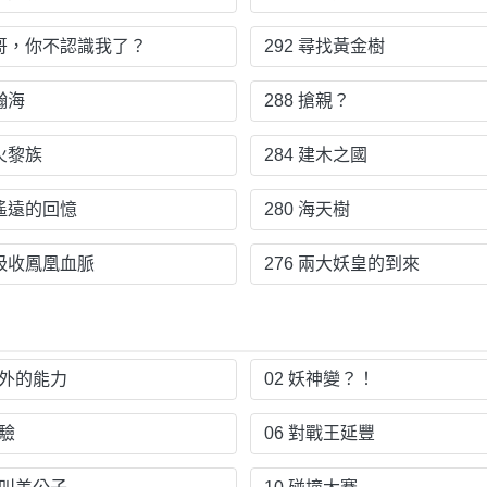
3 哥，你不認識我了？
292 尋找黃金樹
 瀚海
288 搶親？
 火黎族
284 建木之國
 遙遠的回憶
280 海天樹
 吸收鳳凰血脈
276 兩大妖皇的到來
意外的能力
02 妖神變？！
實驗
06 對戰王延豐