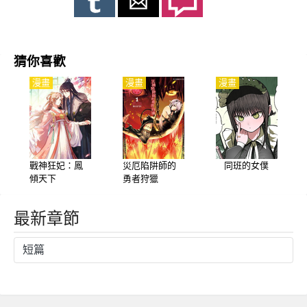
猜你喜歡
漫畫
漫畫
漫畫
戰神狂妃：鳳
災厄陷阱師的
同班的女僕
傾天下
勇者狩獵
最新章節
短篇