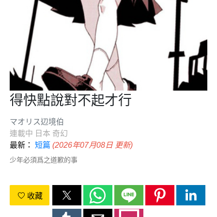
得快點說對不起才行
マオリス辺境伯
連載中
日本
奇幻
最新：
短篇
(2026年07月08日 更新)
少年必須爲之道歉的事
收藏