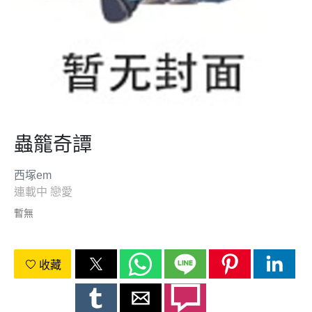
蟲籠奇譚
西塚em
連載中
戀愛
暫無
收藏