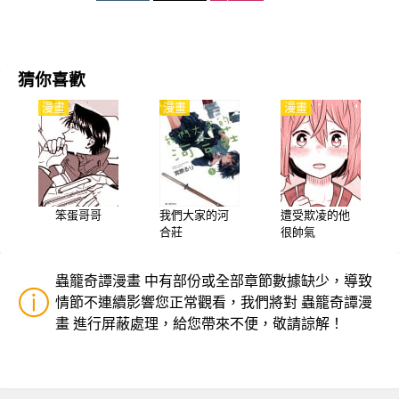
猜你喜歡
漫畫
漫畫
漫畫
笨蛋哥哥
我們大家的河
遭受欺凌的他
合莊
很帥氣
蟲籠奇譚漫畫 中有部份或全部章節數據缺少，導致
情節不連續影響您正常觀看，我們將對 蟲籠奇譚漫
畫 進行屏蔽處理，給您帶來不便，敬請諒解！