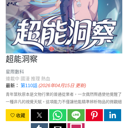
超能洞察
星際數科
連載中
國漫
推理
熱血
最新：
第110話
(2026年04月15日 更新)
青年葉秋原本是文物行業的普通從業者，一次偶然際遇使他覺醒了
一種非凡的視覺天賦。這項能力不僅讓他能精準辨析物品的微觀細
節，更能感知器物背後的歷史脈絡。憑藉這份獨特天賦，葉秋從默
收藏
默無聞的小透明逐漸成長爲古董鑑定領域的翹楚，在經歷了各種危
機和見識了人性的複雜後，葉秋繼續不改初心，堅持守護文物，守