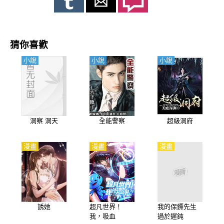
護歷史。
猜你喜歡
小說
小說
小說
洞察 洞天
全能警察
超級洞府
漫畫
漫畫
漫畫
誘她
超凡世界！
我的保鏢先生
我，吸血
過於遲鈍