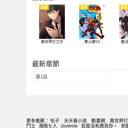
漫畫
漫畫
漫畫
異世界打工仔
軍火庫V1
魔
最新章節
第1話
更多推薦：
包子
天天看小说
動畫網
異世界打
鬥士
湘南七人
Juvenile
若是沒有遇見你。
劍