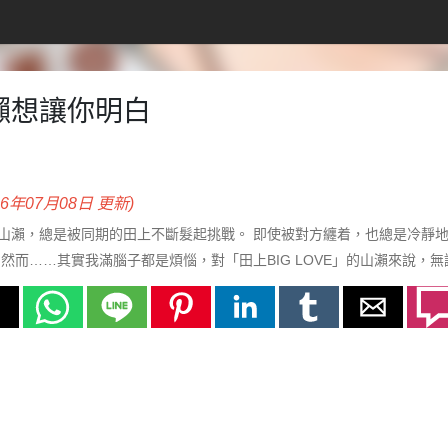
瀨想讓你明白
26年07月08日 更新)
山瀨，總是被同期的田上不斷髮起挑戰。 即使被對方纏着，也總是冷靜地
 然而……其實我滿腦子都是煩惱，對「田上BIG LOVE」的山瀨來說，
了營業對決的挑戰，並說如果自[+展開]自己輸了，就「什麼都聽你的」。
了前所未有的大勝。 然而，他那些不可描述的請求還沒能實現，本該在聚
吧」——？[-摺疊]