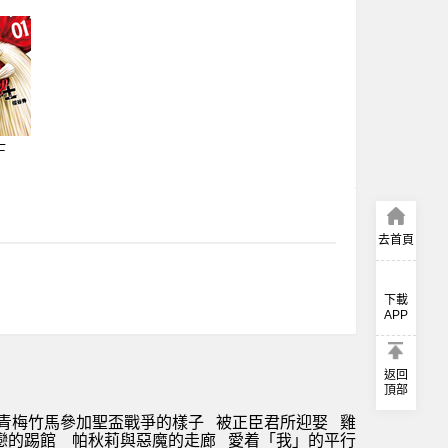
士
去首頁
下載
APP
返回
頂部
青梅竹馬參加聖盃戰爭的樣子
被正臣君所迎娶
雞
戀的踢館
帕秋莉與惡魔的走廊
愛着「我」的平行