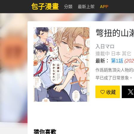
包子漫畫
分類
最新上架
APP
彆扭的山
入日マロ
連載中
日本
其它
最新：
第1話
(20
作爲銷售頂尖人物的
早已成了日常景象。
天，田上向山瀨發起
收藏
幹勁十足，結果取得
了一句「請你跟我交往
猜你喜歡