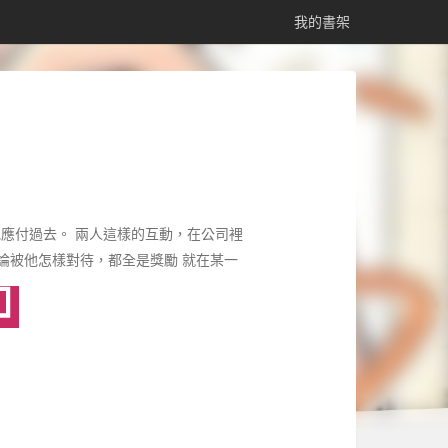
我的書架
應付過去。 兩人這樣的互動，在公司裡
無論被他怎樣對待，都全是獎勵 就在某一
 山瀨滿腦子都是些赤裸裸的妄想請求，
餐後各自散去，卻在不經意間 脫口而出