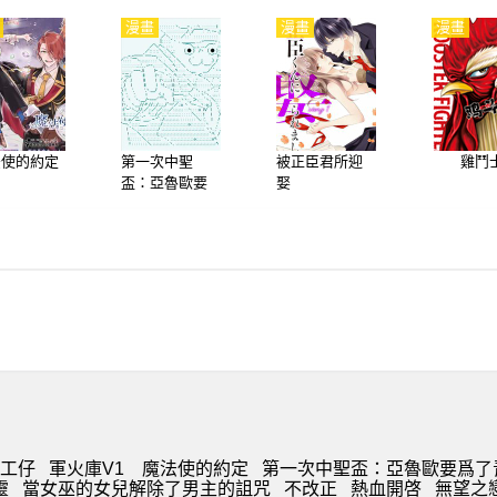
漫畫
漫畫
漫畫
法使的約定
第一次中聖
被正臣君所迎
雞鬥
盃：亞魯歐要
娶
爲了青梅竹馬
參加聖盃戰爭
的樣子
工仔
軍火庫V1
魔法使的約定
第一次中聖盃：亞魯歐要爲了
靈
當女巫的女兒解除了男主的詛咒
不改正
熱血開啓
無望之