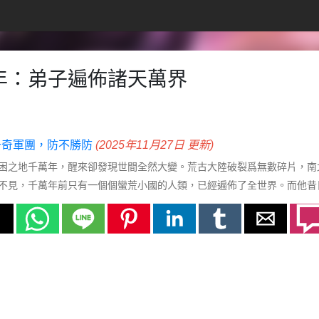
年：弟子遍佈諸天萬界
 千奇軍團，防不勝防
(2025年11月27日 更新)
困之地千萬年，醒來卻發現世間全然大變。荒古大陸破裂爲無數碎片，南
不見，千萬年前只有一個個蠻荒小國的人類，已經遍佈了全世界。而他昔
孩竟成了一界仙女，被迫收下的徒弟竟然成了通天大帝