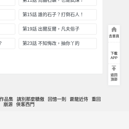
第11話 烏晶石礦，也是試煉？
第15話 誰的石子？打倒石人！
第19話 出爾反爾，凡夫俗子
去首頁
？
第23話 不知悔改，抽你丫的
下載
APP
返回
頂部
O作品集
請別那麼驕傲
回憶一則
蒼龍近侍
重回
崩源
俠客西門