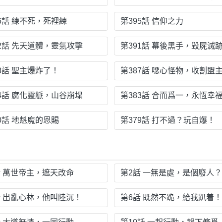
96話 練不死，死裡練
第395話 信仰之力
92話 先天道體，靈氣攻擊
第391話 幕後黑手，毀屍滅
8話 聖主爆炸了！
第387話 噁心怪物，收割盟
84話 腐化靈脈，山谷崩塌
第383話 合而爲一，永恆幸
0話 地魁魔的恩賜
第379話 打不過？玩自爆！
話 萬世帝主，遮天改命
第2話 一無是處，是個廢人？
話 出亂心林，他叫陸沉！
第6話 既然不跪，給我趴着！