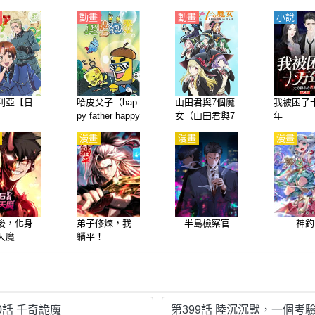
動畫
動畫
小說
利亞【日
哈皮父子（hap
山田君與7個魔
我被困了
py father happy
女（山田君與7
年
son）第1-2季
人魔女）【日
漫畫
漫畫
漫畫
【國語】
語】
後，化身
弟子修煉，我
半島檢察官
神釣
天魔
躺平！
0話 千奇詭魔
第399話 陸沉沉默，一個考