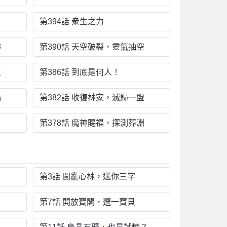
第394話 衆生之力
跡
第390話 天空破裂，靈氣抽空
主
第386話 到底是何人！
福
第382話 收復林家，滅歸一盟
第378話 魔神賜福，探測葬淵
第3話 闖亂心林，送你三字
第7話 開放寶閣，選一寶貝