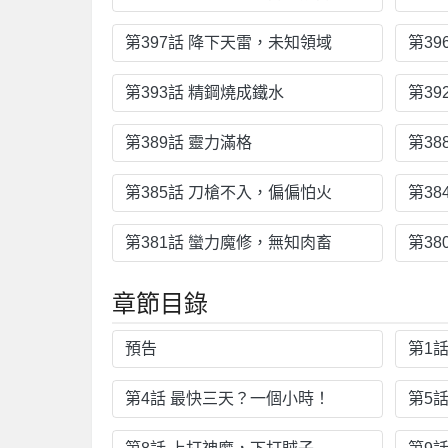
第397話 降下天雷，未知領域
第3
第393話 精鋼燒成鐵水
第3
第389話 靈力滿格
第38
第385話 刀槍不入，偏偏怕火
第3
第381話 蠻力魔修，無知肉畜
第38
章節目錄
預告
第1
第4話 最快三天？一個小時！
第5