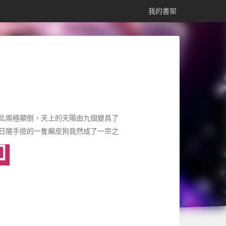
我的書架
北兩極顛倒，天上的天陽由九個變爲了
日隨手撿的一隻癩皮狗竟然成了一宗之