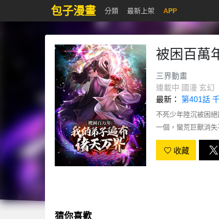
包子漫畫
分類
最新上架
APP
被困百萬
三界動畫
連載中
國漫
玄幻
最新：
第401話
不死少年陸沉被困絕
一個，蠻荒巨獸消失
主，好心收養的小女
收藏
猜你喜歡