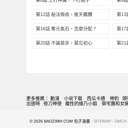
第8話 上打神魔，下打賊子
第9
第12話 秘法吸收，後天霸體
第1
第16話 奪元氣石，怎麼分配？
第1
第20話 不論是非，莫忘初心
第2
更多推薦：
動漫
小说下载
西瓜卡通
神釣
頭
出道時
夜刀神使
魔性的綾乃小姐
御宅醬和女
© 2026 BAOZIMH.COM 包子漫畫 ·
SITEMAP
·
DMCA