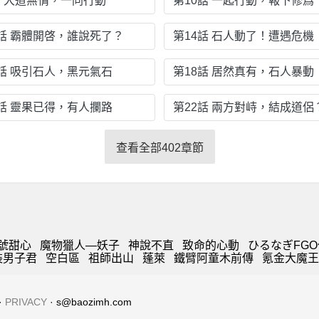
話 大道無情，一同行動
第10話 一起行動，報下修爲
3話 霸體開啓，誰說死了？
第14話 石人動了！遭遇危機
7話 吸引石人，黑元氣石
第18話 居然真有，石人暴動
1話 靈果已得，有人攔路
第22話 兩方對峙，結成道侶
查看全部402章節
號甜心
魔物獵人—妖子
神說不直
致命的心動
ひるなぎFG
裝男子君
空白區
祖師出山
蓬萊
鐵臂阿童木前傳
氪金大魔王
·
PRIVACY
· s@baozimh.com