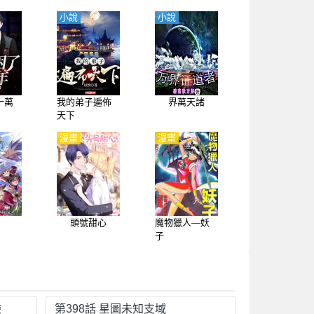
小說
小說
十萬
我的弟子遍佈
界萬天諸
天下
漫畫
漫畫
頭號甜心
魔物獵人—妖
子
驗
第398話 星圖未知支域