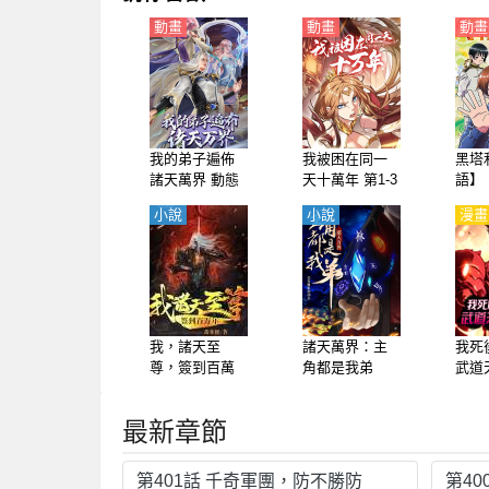
動畫
動畫
動畫
我的弟子遍佈
我被困在同一
黑塔
諸天萬界 動態
天十萬年 第1-3
語】
漫畫
季 動態漫畫
小說
小說
漫畫
我，諸天至
諸天萬界：主
我死
尊，簽到百萬
角都是我弟
武道
年
最新章節
第401話 千奇軍團，防不勝防
第40