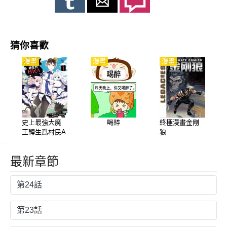
猜你喜歡
漫畫
漫畫
漫畫
史上最強大魔
喝醉
終極漫畫金剛
王轉生爲村民A
狼
最新章節
第24話
第23話