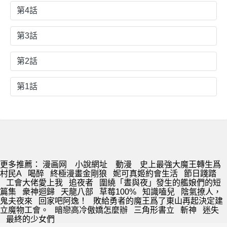
第4話
第3話
第2話
第1話
更多推薦：
漫画网
小說網址
動漫
史上最強大魔王轉生爲
村民A
喝醉
終極漫畫金剛狼
妮可真姬約會生活
節日踐踏
工會大佬愛上我
追夜者
圍繞「晝與夜」發生的艦娘們的短
篇集
衆神迴歸
天龍八部
草莓100%
知識嗑兒
陰氣撩人，
鬼夫夜來
回家吧阿逸！
敗給勇者的魔王爲了東山再起決定建
立魔物工會。
暗戀高冷傲嬌怎麼辦
三角形書立
斬神
迷失
最終的少女們