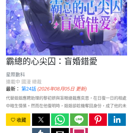
霸總的心尖囚：盲婚錯愛
星際數科
連載中
國漫
總裁
最新：
第24話
(2026年08月05日 更新)
代替姐姐應聘助理的黎初妍與盲眼總裁應奕恩，在日復一日的相處
中暗生情愫。然而在他復明時，姐姐卻趁機奪回身份，成了他的未
婚妻。黎初妍黯然退場，沒想到自己仍會一次次吸引應奕恩。愛意
收藏
再燃，他卻不知，眼前人才是黑暗裡的那個心上人。