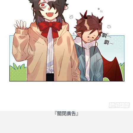
『關閉廣告』