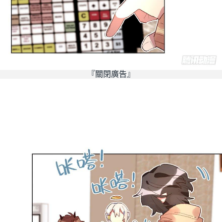
『關閉廣告』