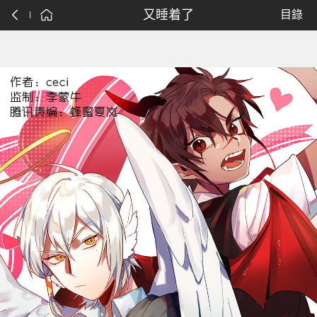
又睡着了
目錄